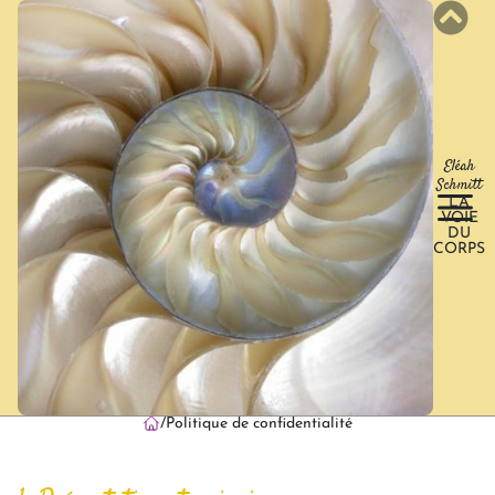
Eléah
Schmitt
LA
VOIE
DU
CORPS
Politique de confidentialité
/
Politique de confidentialité