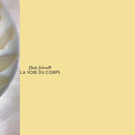
Eléah Schmitt
LA VOIE DU CORPS
Harmonisation Corporelle par les Fascias
/
Mes Méthodes
/
Harmonisation Corporelle par les Facias
Qu'est-ce-que la Fasciathérapie ?